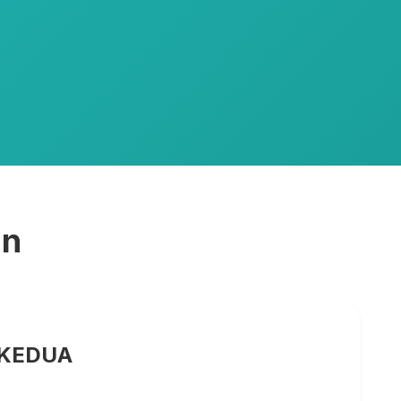
an
 KEDUA