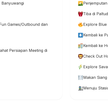
n Banyuwangi
Penjemputan d
Tiba di Paltu
t Fun Games/Outbound dan
Explore Blue 
Kembali ke Pa
Kembali ke Ho
rahat Persiapan Meeting di
Check Out Ho
Explore Sava
Makan Siang 
Menuju Stas