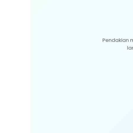
Pendakian 
la