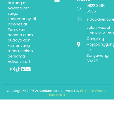
datang di
0822 3665
Adventurer,
6566
surga
tersembunyi di
indoadventur
Indonesia!
Jalan Hadrah
Temukan
Caruk RT4 RW1
pesona alam,
Cungking
budaya dan
Mojopanggun
kuliner yang
Giri
menakjubkan
Banyuwangi
bersama
68425
Adventurer!
Copyright © 2025 Adventurer.co.id powered by
PT. Green Website
Indonesia