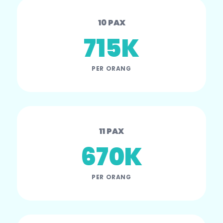
10 PAX
715K
PER ORANG
11 PAX
670K
PER ORANG