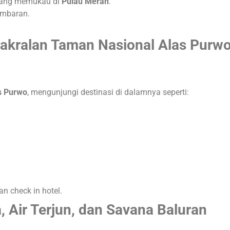
yang memukau di
Pulau Merah
.
imbaran
.
sakralan Taman Nasional Alas Purw
s Purwo
, mengunjungi destinasi di dalamnya seperti:
an check in hotel
.
, Air Terjun, dan Savana Baluran