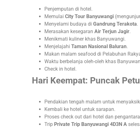
Penjemputan di hotel
.
Memulai
City Tour Banyuwangi
(mengunjun
Menyelami budaya di
Gandrung Terakota
.
Merasakan kesegaran
Air Terjun Jagir
.
Menikmati kuliner khas Banyuwangi
.
Menjelajahi
Taman Nasional Baluran
.
Makan malam seafood di Pelabuhan Raky
Waktu berbelanja oleh-oleh khas Banyuwan
Check in hotel
.
Hari Keempat: Puncak Petu
Pendakian tengah malam untuk menyaksi
Kembali ke hotel untuk sarapan
.
Proses check out dari hotel dan penganta
Trip
Private Trip Banyuwangi 4D3N A
seles