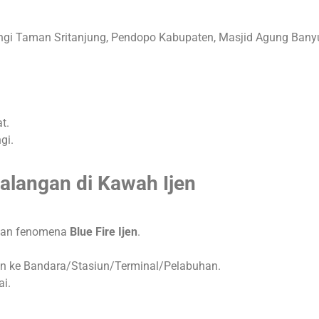
gi Taman Sritanjung, Pendopo Kabupaten, Masjid Agung Ban
at
.
gi
.
alangan di Kawah Ijen
kan fenomena
Blue Fire Ijen
.
ran ke Bandara/Stasiun/Terminal/Pelabuhan
.
ai
.