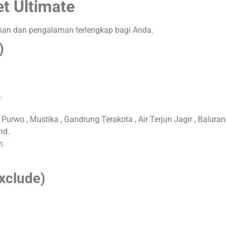
et Ultimate
an dan pengalaman terlengkap bagi Anda.
)
.
s Purwo
, Mustika
, Gandrung Terakota
, Air Terjun Jagir
, Balura
and
.
n.
Exclude)