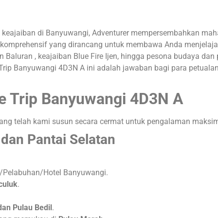
n keajaiban di Banyuwangi, Adventurer mempersembahkan mahak
 komprehensif yang dirancang untuk membawa Anda menjelajahi
n Baluran , keajaiban Blue Fire Ijen, hingga pesona budaya da
te Trip Banyuwangi 4D3N A ini adalah jawaban bagi para petual
ate Trip Banyuwangi 4D3N A
ang telah kami susun secara cermat untuk pengalaman maksim
dan Pantai Selatan
l/Pelabuhan/Hotel Banyuwangi
.
culuk
.
dan Pulau Bedil
.