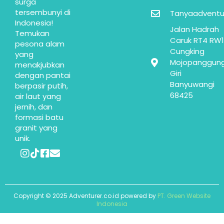
surga
tersembunyi di
Tanyaadventu
Indonesia!
Jalan Hadrah
Temukan
Caruk RT4 RW1
pesona alam
Cungking
yang
Mojopanggun
menakjubkan
Giri
dengan pantai
Banyuwangi
berpasir putih,
68425
air laut yang
jernih, dan
formasi batu
granit yang
unik.
Copyright © 2025 Adventurer.co.id powered by
PT. Green Website
Indonesia