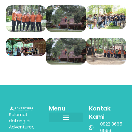
Menu
Kontak
Selamat
Kami
datang di
0822 3665
Adventurer,
6566