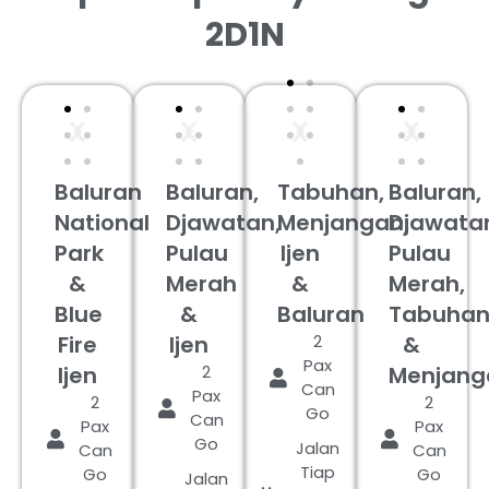
2D1N
Baluran
Baluran,
Tabuhan,
Baluran,
National
Djawatan,
Menjangan,
Djawata
Park
Pulau
Ijen
Pulau
&
Merah
&
Merah,
Blue
&
Baluran
Tabuha
Fire
Ijen
2
&
Pax
Ijen
2
Menjang
Can
Pax
2
2
Go
Can
Pax
Pax
Go
Jalan
Can
Can
Tiap
Go
Go
Jalan