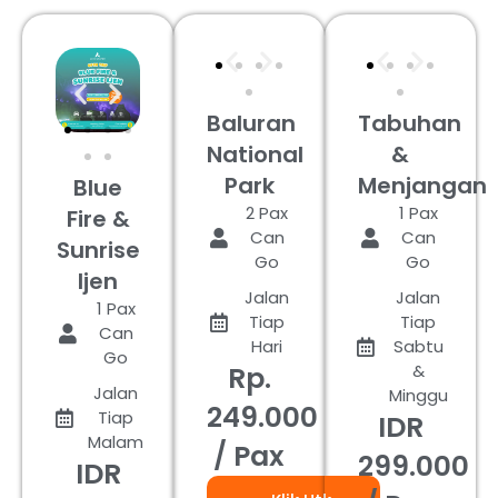
Baluran
Tabuhan
National
&
Park
Menjangan
Blue
2 Pax
1 Pax
Fire &
Can
Can
Sunrise
Go
Go
Ijen
Jalan
Jalan
1 Pax
Tiap
Tiap
Can
Hari
Sabtu
Go
Rp.
&
Jalan
Minggu
249.000
Tiap
IDR
Malam
/ Pax
299.000
IDR